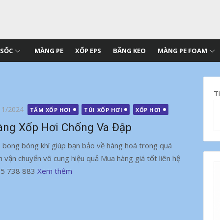
 SỐC
MÀNG PE
XỐP EPS
BĂNG KEO
MÀNG PE FOAM
T
g
11/2024
TẤM XỐP HƠI
TÚI XỐP HƠI
XỐP HƠI
ng Xốp Hơi Chống Va Đập
 bong bóng khí giúp bạn bảo về hàng hoá trong quá
nh vận chuyển vô cung hiệu quả Mua hàng giá tốt liên hệ
5 738 883
Xem thêm