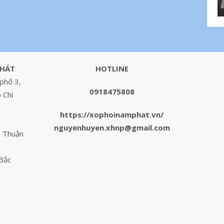
PHÁT
HOTLINE
phố 3,
0918475808
 Chí
https://xophoinamphat.vn/
nguyenhuyen.xhnp@gmail.com
. Thuận
 Bắc