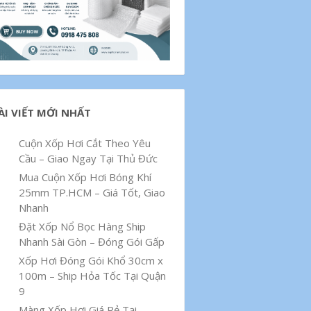
ÀI VIẾT MỚI NHẤT
Cuộn Xốp Hơi Cắt Theo Yêu
Cầu – Giao Ngay Tại Thủ Đức
Mua Cuộn Xốp Hơi Bóng Khí
25mm TP.HCM – Giá Tốt, Giao
Nhanh
Đặt Xốp Nổ Bọc Hàng Ship
Nhanh Sài Gòn – Đóng Gói Gấp
Xốp Hơi Đóng Gói Khổ 30cm x
100m – Ship Hỏa Tốc Tại Quận
9
Màng Xốp Hơi Giá Rẻ Tại