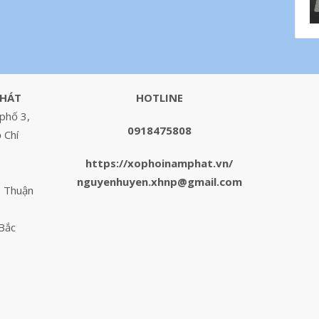
PHÁT
HOTLINE
phố 3,
0918475808
 Chí
https://xophoinamphat.vn/
nguyenhuyen.xhnp@gmail.com
. Thuận
 Bắc