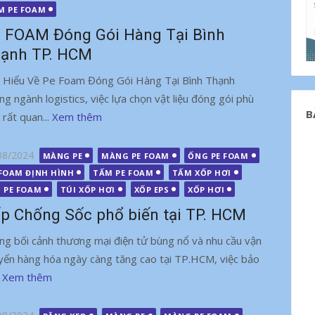
M PE FOAM
 FOAM Đóng Gói Hàng Tại Bình
ạnh TP. HCM
 Hiểu Về Pe Foam Đóng Gói Hàng Tại Bình Thạnh
ng ngành logistics, việc lựa chọn vật liệu đóng gói phù
B
 rất quan...
Xem thêm
g
08/2024
MÀNG PE
MÀNG PE FOAM
ỐNG PE FOAM
 FOAM ĐỊNH HÌNH
TẤM PE FOAM
TẤM XỐP HƠI
I PE FOAM
TÚI XỐP HƠI
XỐP EPS
XỐP HƠI
p Chống Sốc phổ biến tại TP. HCM
ng bối cảnh thương mại điện tử bùng nổ và nhu cầu vận
yển hàng hóa ngày càng tăng cao tại TP.HCM, việc bảo
.
Xem thêm
g