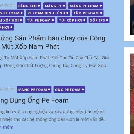
g
07/2024
BĂNG KEO
MÀNG PE
MÀNG PE FOAM
G PE FOAM
PE FOAM ĐỊNH HÌNH
TẤM PE FOAM
M XỐP HƠI
TÚI PE FOAM
TÚI XỐP HƠI
XỐP EPS
P HƠI
ững Sản Phẩm bán chạy của Công
 Mút Xốp Nam Phát
g Ty Mút Xốp Nam Phát: Đối Tác Tin Cậy Cho Các Giải
p Đóng Gói Chất Lượng Chúng tôi, Công Ty Mút Xốp
g
07/2024
MÀNG PE FOAM
ỐNG PE FOAM
ng Dụng Ống Pe Foam
ng lĩnh vực công nghiệp và xây dựng, việc bảo vệ và
h nhiệt cho các hệ thống ống dẫn luôn là một vấn đề...
m thêm