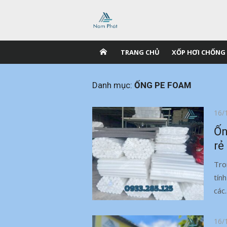
Chuyển
tới
nội
dung
TRANG CHỦ
XỐP HƠI CHỐNG
Danh mục:
ỐNG PE FOAM
Đăn
16/
vào
Ốn
rẻ
Tro
tín
các.
Đăn
16/