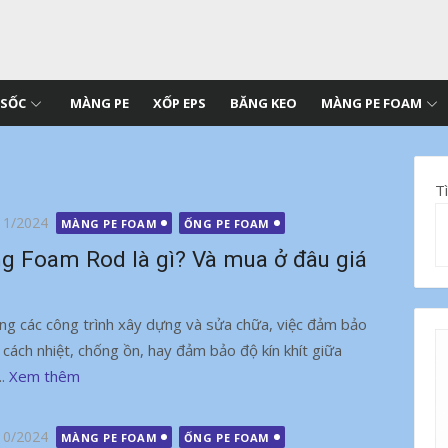
 SỐC
MÀNG PE
XỐP EPS
BĂNG KEO
MÀNG PE FOAM
T
g
11/2024
MÀNG PE FOAM
ỐNG PE FOAM
g Foam Rod là gì? Và mua ở đâu giá
ng các công trình xây dựng và sửa chữa, việc đảm bảo
h cách nhiệt, chống ồn, hay đảm bảo độ kín khít giữa
..
Xem thêm
g
10/2024
MÀNG PE FOAM
ỐNG PE FOAM