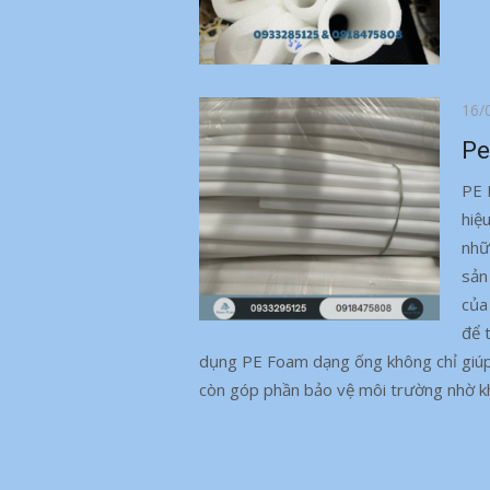
Đăn
16/
vào
Pe
PE 
hiệ
nhữ
sản
của
để 
dụng PE Foam dạng ống không chỉ giúp 
còn góp phần bảo vệ môi trường nhờ kh