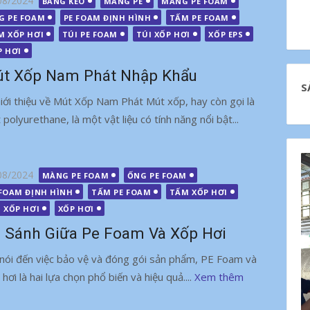
08/2024
BĂNG KEO
MÀNG PE
MÀNG PE FOAM
G PE FOAM
PE FOAM ĐỊNH HÌNH
TẤM PE FOAM
M XỐP HƠI
TÚI PE FOAM
TÚI XỐP HƠI
XỐP EPS
P HƠI
t Xốp Nam Phát Nhập Khẩu
S
Giới thiệu về Mút Xốp Nam Phát Mút xốp, hay còn gọi là
 polyurethane, là một vật liệu có tính năng nổi bật...
g
08/2024
MÀNG PE FOAM
ỐNG PE FOAM
 FOAM ĐỊNH HÌNH
TẤM PE FOAM
TẤM XỐP HƠI
I XỐP HƠI
XỐP HƠI
 Sánh Giữa Pe Foam Và Xốp Hơi
 nói đến việc bảo vệ và đóng gói sản phẩm, PE Foam và
hơi là hai lựa chọn phổ biến và hiệu quả....
Xem thêm