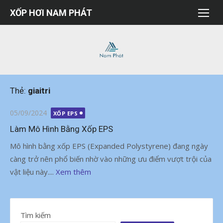
Chuyển
XỐP HƠI NAM PHÁT
tới
nội
dung
Thẻ:
giaitri
Đăng
05/09/2024
XỐP EPS
vào
Làm Mô Hình Bằng Xốp EPS
Mô hình bằng xốp EPS (Expanded Polystyrene) đang ngày
càng trở nên phổ biến nhờ vào những ưu điểm vượt trội của
vật liệu này....
Xem thêm
Tìm kiếm