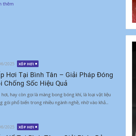
m thêm
g
06/2025
XỐP HƠI
p Hơi Tại Bình Tân – Giải Pháp Đóng
i Chống Sốc Hiệu Quả
 hơi, hay còn gọi là màng bong bóng khí, là loại vật liệu
g gói phổ biến trong nhiều ngành nghề, nhờ vào khả...
g
06/2025
XỐP HƠI