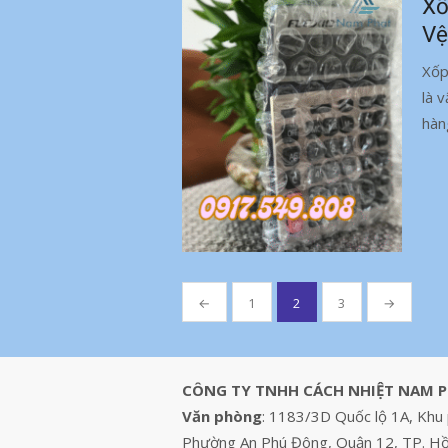
Xố
Vệ
Xốp
là 
hàn
Phân
←
1
2
3
→
trang
bài
viết
CÔNG TY TNHH CÁCH NHIỆT NAM 
Văn phòng
: 1183/3D Quốc lộ 1A, Khu 
Phường An Phú Đông, Quận 12, TP. Hồ