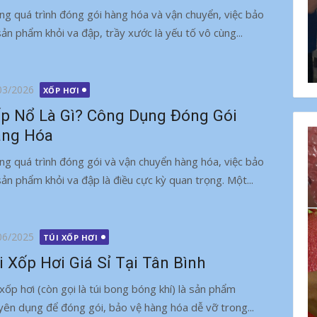
ng quá trình đóng gói hàng hóa và vận chuyển, việc bảo
sản phẩm khỏi va đập, trầy xước là yếu tố vô cùng...
g
03/2026
XỐP HƠI
p Nổ Là Gì? Công Dụng Đóng Gói
ng Hóa
ng quá trình đóng gói và vận chuyển hàng hóa, việc bảo
sản phẩm khỏi va đập là điều cực kỳ quan trọng. Một...
g
06/2025
TÚI XỐP HƠI
i Xốp Hơi Giá Sỉ Tại Tân Bình
 xốp hơi (còn gọi là túi bong bóng khí) là sản phẩm
yên dụng để đóng gói, bảo vệ hàng hóa dễ vỡ trong...