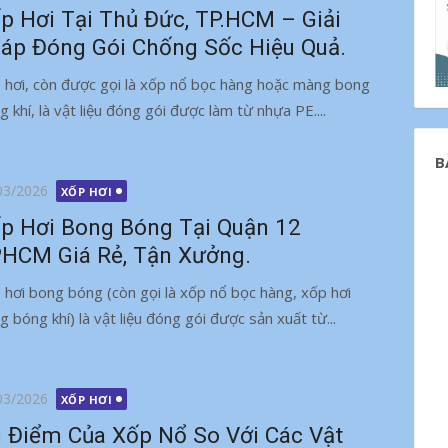
p Hơi Tại Thủ Đức, TP.HCM – Giải
áp Đóng Gói Chống Sốc Hiệu Quả.
 hơi, còn được gọi là xốp nổ bọc hàng hoặc màng bong
g khí, là vật liệu đóng gói được làm từ nhựa PE....
B
g
03/2026
XỐP HƠI
p Hơi Bong Bóng Tại Quận 12
HCM Giá Rẻ, Tận Xưởng.
 hơi bong bóng (còn gọi là xốp nổ bọc hàng, xốp hơi
g bóng khí) là vật liệu đóng gói được sản xuất từ...
g
03/2026
XỐP HƠI
 Điểm Của Xốp Nổ So Với Các Vật