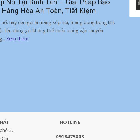
p Nổ Tại Bình Tân – Giải Pháp Bảo
 Hàng Hóa An Toàn, Tiết Kiệm
 nổ, hay còn gọi là màng xốp hơi, màng bong bóng khí,
vật liệu đóng gói không thể thiếu trong vận chuyển
g...
Xem thêm
PHÁT
HOTLINE
phố 3,
0918475808
 Chí