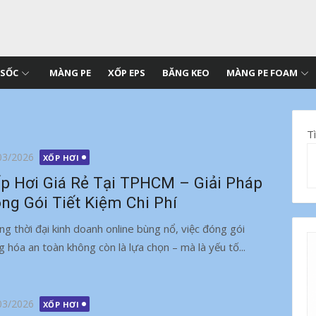
 SỐC
MÀNG PE
XỐP EPS
BĂNG KEO
MÀNG PE FOAM
T
g
03/2026
XỐP HƠI
p Hơi Giá Rẻ Tại TPHCM – Giải Pháp
ng Gói Tiết Kiệm Chi Phí
ng thời đại kinh doanh online bùng nổ, việc đóng gói
g hóa an toàn không còn là lựa chọn – mà là yếu tố...
g
03/2026
XỐP HƠI