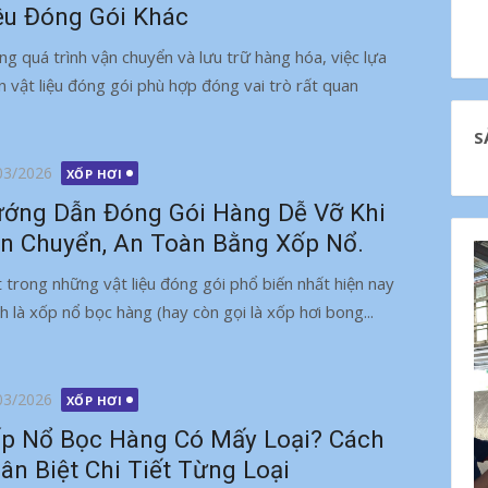
ệu Đóng Gói Khác
ng quá trình vận chuyển và lưu trữ hàng hóa, việc lựa
n vật liệu đóng gói phù hợp đóng vai trò rất quan
S
g
03/2026
XỐP HƠI
ớng Dẫn Đóng Gói Hàng Dễ Vỡ Khi
n Chuyển, An Toàn Bằng Xốp Nổ.
 trong những vật liệu đóng gói phổ biến nhất hiện nay
nh là xốp nổ bọc hàng (hay còn gọi là xốp hơi bong...
g
03/2026
XỐP HƠI
p Nổ Bọc Hàng Có Mấy Loại? Cách
ân Biệt Chi Tiết Từng Loại