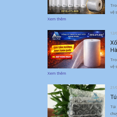
Tro
vệ 
Xem thêm
Đăn
12/
vào
Xố
Hà
Tro
vệ 
Xem thêm
Đăn
21/
vào
Tú
Túi
chu