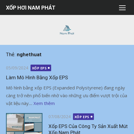
Chuyển
XỐP HƠI NAM PHÁT
tới
nội
dung
Thẻ:
nghethuat
Đăng
05/09/2024
XỐP EPS
vào
Làm Mô Hình Bằng Xốp EPS
Mô hình bằng xốp EPS (Expanded Polystyrene) đang ngày
càng trở nên phổ biến nhờ vào những ưu điểm vượt trội của
vật liệu này....
Xem thêm
Đăng
07/08/2024
XỐP EPS
vào
Xốp EPS Của Công Ty Sản Xuất Mút
Xốp Nam Phát