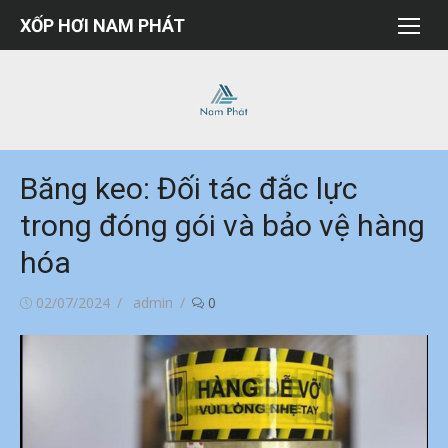
Chuyển
XỐP HƠI NAM PHÁT
tới
nội
dung
Băng keo: Đối tác đắc lực
trong đóng gói và bảo vệ hàng
hóa
Đăng
Tác
02/07/2024
admin
0
vào
giả