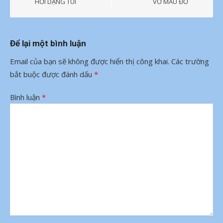
bài
HƠI DẠNG TÚI
VỠ MÀU ĐỎ
viết
Để lại một bình luận
Email của bạn sẽ không được hiển thị công khai.
Các trường
bắt buộc được đánh dấu
*
Bình luận
*