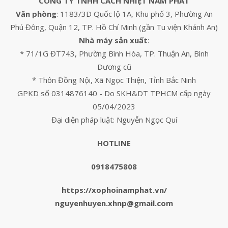
CÔNG TY TNHH CÁCH NHIỆT NAM PHÁT
Văn phòng
: 1183/3D Quốc lộ 1A, Khu phố 3, Phường An
Phú Đông, Quận 12, TP. Hồ Chí Minh (gần Tu viện Khánh An)
Nhà máy sản xuất
:
* 71/1G ĐT743, Phường Bình Hòa, TP. Thuận An, Bình
Dương cũ
* Thôn Đồng Nội, Xã Ngọc Thiện, Tỉnh Bắc Ninh
GPKD số 0314876140 - Do SKH&DT TPHCM cấp ngày
05/04/2023
Đại diện pháp luật: Nguyễn Ngọc Quí
HOTLINE
0918475808
https://xophoinamphat.vn/
nguyenhuyen.xhnp@gmail.com