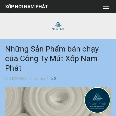
Chuyển
XỐP HƠI NAM PHÁT
tới
nội
dung
Những Sản Phẩm bán chạy
của Công Ty Mút Xốp Nam
Phát
Đăng
Tác
31/07/2024
admin
0
vào
giả