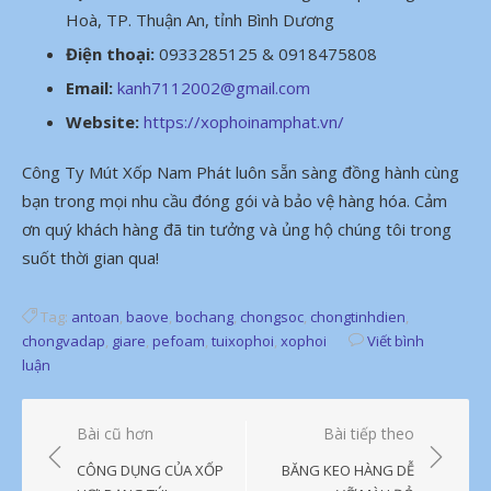
Hoà, TP. Thuận An, tỉnh Bình Dương
Điện thoại:
0933285125 & 0918475808
Email:
kanh7112002@gmail.com
Website:
https://xophoinamphat.vn/
Công Ty Mút Xốp Nam Phát luôn sẵn sàng đồng hành cùng
bạn trong mọi nhu cầu đóng gói và bảo vệ hàng hóa. Cảm
ơn quý khách hàng đã tin tưởng và ủng hộ chúng tôi trong
suốt thời gian qua!
Tag:
antoan
,
baove
,
bochang
,
chongsoc
,
chongtinhdien
,
chongvadap
,
giare
,
pefoam
,
tuixophoi
,
xophoi
Viết bình
luận
Điều
Bài cũ hơn
Bài tiếp theo
hướng
CÔNG DỤNG CỦA XỐP
BĂNG KEO HÀNG DỄ