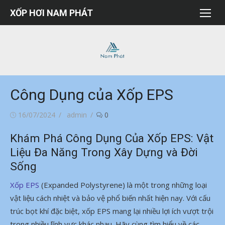
Chuyển
XỐP HƠI NAM PHÁT
tới
nội
dung
Công Dụng của Xốp EPS
Đăng
Tác
16/07/2024
admin
0
vào
giả
Khám Phá Công Dụng Của Xốp EPS: Vật
Liệu Đa Năng Trong Xây Dựng và Đời
Sống
Xốp EPS
(Expanded Polystyrene) là một trong những loại
vật liệu cách nhiệt và bảo vệ phổ biến nhất hiện nay. Với cấu
trúc bọt khí đặc biệt, xốp EPS mang lại nhiều lợi ích vượt trội
trong nhiều lĩnh vực khác nhau. Hãy cùng tìm hiểu về các