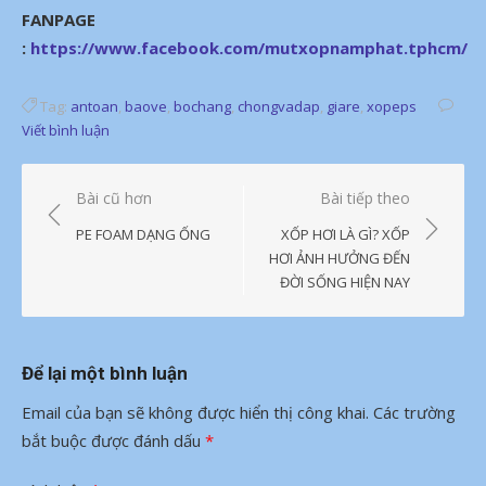
FANPAGE
:
https://www.facebook.com/mutxopnamphat.tphcm/
Tag:
antoan
,
baove
,
bochang
,
chongvadap
,
giare
,
xopeps
Viết bình luận
Điều
Bài cũ hơn
Bài tiếp theo
hướng
PE FOAM DẠNG ỐNG
XỐP HƠI LÀ GÌ? XỐP
bài
HƠI ẢNH HƯỞNG ĐẾN
ĐỜI SỐNG HIỆN NAY
viết
Để lại một bình luận
Email của bạn sẽ không được hiển thị công khai.
Các trường
bắt buộc được đánh dấu
*