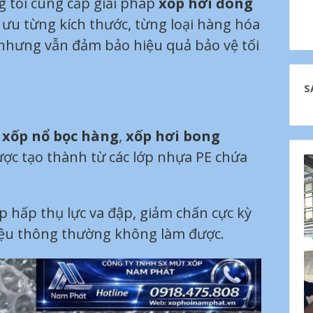
g tôi cung cấp giải pháp
xốp hơi đóng
ối ưu từng kích thước, từng loại hàng hóa
í nhưng vẫn đảm bảo hiệu quả bảo vệ tối
S
à
xốp nổ bọc hàng
,
xốp hơi bong
 được tạo thành từ các lớp nhựa PE chứa
p hấp thụ lực va đập, giảm chấn cực kỳ
liệu thông thường không làm được.