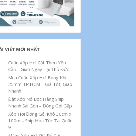
ÀI VIẾT MỚI NHẤT
Cuộn Xốp Hơi Cắt Theo Yêu
Cầu – Giao Ngay Tại Thủ Đức
Mua Cuộn Xốp Hơi Bóng Khí
25mm TP.HCM – Giá Tốt, Giao
Nhanh
Đặt Xốp Nổ Bọc Hàng Ship
Nhanh Sài Gòn – Đóng Gói Gấp
Xốp Hơi Đóng Gói Khổ 30cm x
100m – Ship Hỏa Tốc Tại Quận
9
Màng Xốp Hơi Giá Rẻ Tại