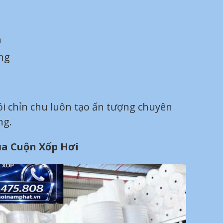
n
ng
 chỉn chu luôn tạo ấn tượng chuyên
ng.
ủa Cuộn Xốp Hơi