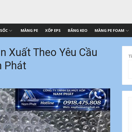
 SỐC
MÀNG PE
XỐP EPS
BĂNG KEO
MÀNG PE FOAM
n Xuất Theo Yêu Cầu
T
m Phát