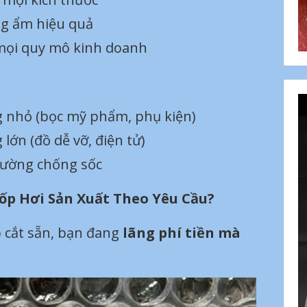
g ẩm hiệu quả
mọi quy mô kinh doanh
 nhỏ (bọc mỹ phẩm, phụ kiện)
ớn (đồ dễ vỡ, điện tử)
cường chống sốc
ốp Hơi Sản Xuất Theo Yêu Cầu?
 cắt sẵn, bạn đang
lãng phí tiền mà