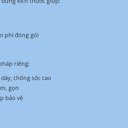
 đúng kích thước giúp:
i phí đóng gói
pháp riêng:
 dày, chống sốc cao
m, gọn
ớp bảo vệ