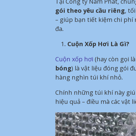
Tại Công ty Nam Phát, chún
gói theo yêu cầu riêng
, t
– giúp bạn tiết kiệm chi ph
đa.
Cuộn Xốp Hơi Là Gì?
Cuộn xốp hơi
(hay còn gọi l
bóng
) là vật liệu đóng gói
hàng nghìn túi khí nhỏ.
Chính những túi khí này giú
hiệu quả – điều mà các vật 