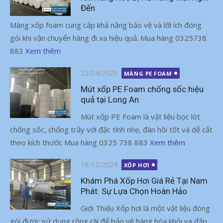
Đến
Màng xốp foam cung cấp khả năng bảo về và lỡi ích đóng
gói khi vận chuyển hàng đi xa hiệu quả. Mua hàng 0325738
883
Xem thêm
Đăng
23/04/2025
MÀNG PE FOAM
vào
Mút xốp PE Foam chống sốc hiệu
quả tại Long An
Mút xốp PE Foam là vật liệu bọc lót
chống sốc, chống trầy với đặc tính nhẹ, đàn hồi tốt và dễ cắt
theo kích thước Mua hàng 0325 738 883
Xem thêm
Đăng
18/12/2024
XỐP HƠI
vào
Khám Phá Xốp Hơi Giá Rẻ Tại Nam
Phát: Sự Lựa Chọn Hoàn Hảo
Giới Thiệu Xốp hơi là một vật liệu đóng
gói được sử dụng rộng rãi để bảo vệ hàng hóa khỏi va đập