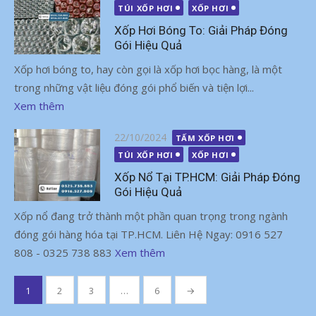
vào
TÚI XỐP HƠI
XỐP HƠI
Xốp Hơi Bóng To: Giải Pháp Đóng
Gói Hiệu Quả
Xốp hơi bóng to, hay còn gọi là xốp hơi bọc hàng, là một
trong những vật liệu đóng gói phổ biến và tiện lợi...
Xem thêm
Đăng
22/10/2024
TẤM XỐP HƠI
vào
TÚI XỐP HƠI
XỐP HƠI
Xốp Nổ Tại TP.HCM: Giải Pháp Đóng
Gói Hiệu Quả
Xốp nổ đang trở thành một phần quan trọng trong ngành
đóng gói hàng hóa tại TP.HCM. Liên Hệ Ngay: 0916 527
808 - 0325 738 883
Xem thêm
Phân
1
2
3
…
6
→
trang