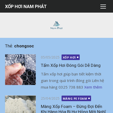
Chuyển
XỐP HƠI NAM PHÁT
tới
nội
dung
Thẻ:
chongsoc
Đăng
05/05/2025
XỐP HƠI
vào
Tấm Xốp Hơi Đóng Gói Dễ Dàng
Tấm xốp hơi giúp bạn tiết kiệm thời
gian trong quá trình đóng gói Liên hệ
mua hàng 0325 738 883
Xem thêm
Đăng
25/04/2025
MÀNG PE FOAM
vào
Màng Xốp Foam – Đừng Đợi Đến
Khi Hàng Hóa Bị Hư Hỏng Mới Nghĩ