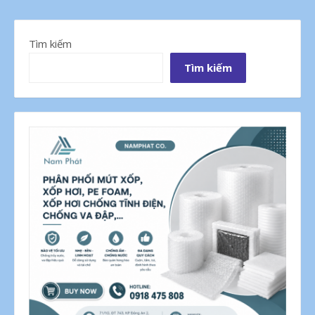
bài
viết
Tìm kiếm
Tìm kiếm