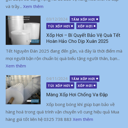
và trầy...
Xem thêm
Đăng
03/12/2024
TẤM XỐP HƠI
vào
TÚI XỐP HƠI
XỐP HƠI
Xốp Hơi – Bí Quyết Bảo Vệ Quà Tết
Hoàn Hảo Cho Dịp Xuân 2025
Tết Nguyên Đán 2025 đang đến gần, và đây là thời điểm mà
mọi người bận rộn chuẩn bị quà biếu tặng người thân, bạn...
Xem thêm
Đăng
04/11/2024
TẤM XỐP HƠI
vào
TÚI XỐP HƠI
XỐP HƠI
Màng Xốp Hơi Chống Va Đập
Xốp bong bóng khí giúp bạn bảo về
hàng hoá trong quá trình vận chuyển vô cung hiệu quả Mua
hàng giá tốt liên hệ 0325 738 883
Xem thêm