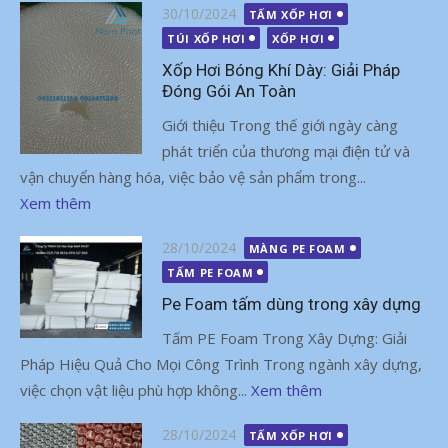
Đăng
30/10/2024
TẤM XỐP HƠI
vào
TÚI XỐP HƠI
XỐP HƠI
Xốp Hơi Bóng Khí Dày: Giải Pháp
Đóng Gói An Toàn
Giới thiệu Trong thế giới ngày càng
phát triển của thương mại điện tử và
vận chuyển hàng hóa, việc bảo vệ sản phẩm trong...
Xem thêm
Đăng
28/10/2024
MÀNG PE FOAM
vào
TẤM PE FOAM
Pe Foam tấm dùng trong xây dựng
Tấm PE Foam Trong Xây Dựng: Giải
Pháp Hiệu Quả Cho Mọi Công Trình Trong ngành xây dựng,
việc chọn vật liệu phù hợp không...
Xem thêm
Đăng
28/10/2024
TẤM XỐP HƠI