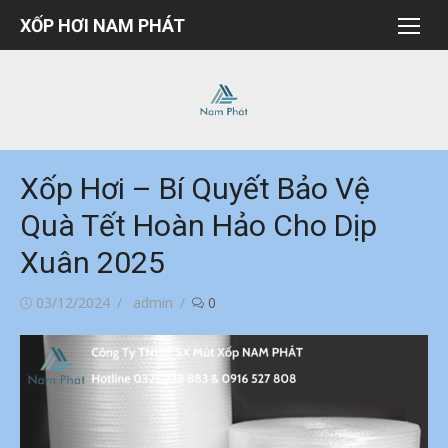
Chuyển
XỐP HƠI NAM PHÁT
tới
nội
dung
Xốp Hơi – Bí Quyết Bảo Vệ
Quà Tết Hoàn Hảo Cho Dịp
Xuân 2025
Đăng
Tác
03/12/2024
admin
0
vào
giả