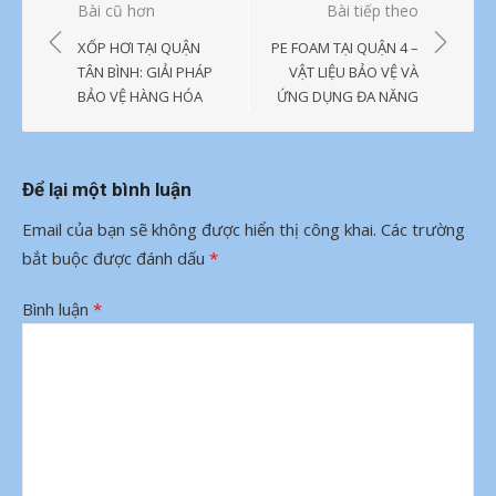
Điều
Bài cũ hơn
Bài tiếp theo
hướng
XỐP HƠI TẠI QUẬN
PE FOAM TẠI QUẬN 4 –
bài
TÂN BÌNH: GIẢI PHÁP
VẬT LIỆU BẢO VỆ VÀ
BẢO VỆ HÀNG HÓA
ỨNG DỤNG ĐA NĂNG
viết
Để lại một bình luận
Email của bạn sẽ không được hiển thị công khai.
Các trường
bắt buộc được đánh dấu
*
Bình luận
*