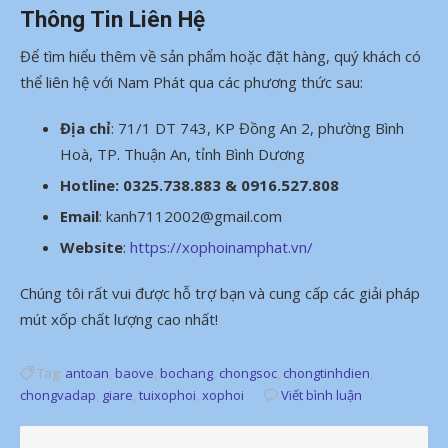
Thông Tin Liên Hệ
Để tìm hiểu thêm về sản phẩm hoặc đặt hàng, quý khách có
thể liên hệ với Nam Phát qua các phương thức sau:
Địa chỉ
: 71/1 DT 743, KP Đồng An 2, phường Bình
Hoà, TP. Thuận An, tỉnh Bình Dương
Hotline: 0325.738.883 & 0916.527.808
Email
: kanh7112002@gmail.com
Website
:
https://xophoinamphat.vn/
Chúng tôi rất vui được hỗ trợ bạn và cung cấp các giải pháp
mút xốp chất lượng cao nhất!
Tag:
antoan
,
baove
,
bochang
,
chongsoc
,
chongtinhdien
,
chongvadap
,
giare
,
tuixophoi
,
xophoi
Viết bình luận