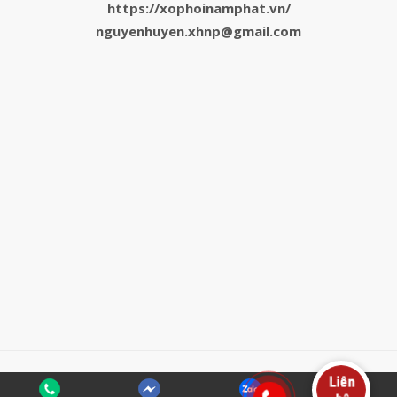
https://xophoinamphat.vn/
nguyenhuyen.xhnp@gmail.com
© 2026 XỐP HƠI NAM PHÁT
/
Mã nguồn WordPress
/
Giao diện