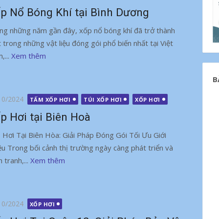
p Nổ Bóng Khí tại Bình Dương
ng những năm gần đây, xốp nổ bóng khí đã trở thành
 trong những vật liệu đóng gói phổ biến nhất tại Việt
,...
Xem thêm
B
g
10/2024
TẤM XỐP HƠI
TÚI XỐP HƠI
XỐP HƠI
p Hơi tại Biên Hoà
 Hơi Tại Biên Hòa: Giải Pháp Đóng Gói Tối Ưu Giới
ệu Trong bối cảnh thị trường ngày càng phát triển và
 tranh,...
Xem thêm
g
10/2024
XỐP HƠI