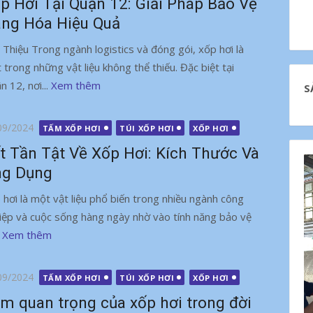
p Hơi Tại Quận 12: Giải Pháp Bảo Vệ
ng Hóa Hiệu Quả
i Thiệu Trong ngành logistics và đóng gói, xốp hơi là
 trong những vật liệu không thể thiếu. Đặc biệt tại
n 12, nơi...
Xem thêm
S
g
09/2024
TẤM XỐP HƠI
TÚI XỐP HƠI
XỐP HƠI
t Tần Tật Về Xốp Hơi: Kích Thước Và
g Dụng
 hơi là một vật liệu phổ biến trong nhiều ngành công
iệp và cuộc sống hàng ngày nhờ vào tính năng bảo vệ
.
Xem thêm
g
09/2024
TẤM XỐP HƠI
TÚI XỐP HƠI
XỐP HƠI
m quan trọng của xốp hơi trong đời