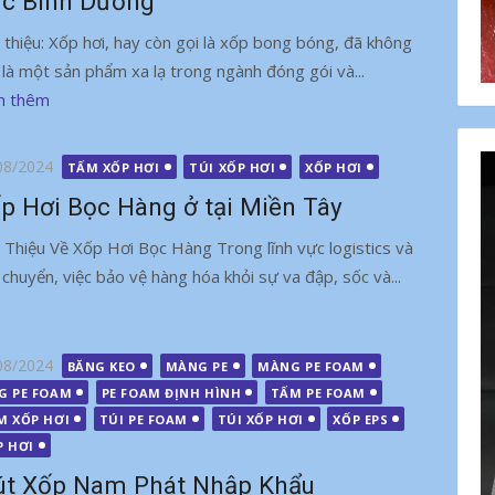
c Bình Dương
i thiệu: Xốp hơi, hay còn gọi là xốp bong bóng, đã không
 là một sản phẩm xa lạ trong ngành đóng gói và...
m thêm
g
08/2024
TẤM XỐP HƠI
TÚI XỐP HƠI
XỐP HƠI
p Hơi Bọc Hàng ở tại Miền Tây
i Thiệu Về Xốp Hơi Bọc Hàng Trong lĩnh vực logistics và
 chuyển, việc bảo vệ hàng hóa khỏi sự va đập, sốc và...
g
08/2024
BĂNG KEO
MÀNG PE
MÀNG PE FOAM
G PE FOAM
PE FOAM ĐỊNH HÌNH
TẤM PE FOAM
M XỐP HƠI
TÚI PE FOAM
TÚI XỐP HƠI
XỐP EPS
P HƠI
t Xốp Nam Phát Nhập Khẩu