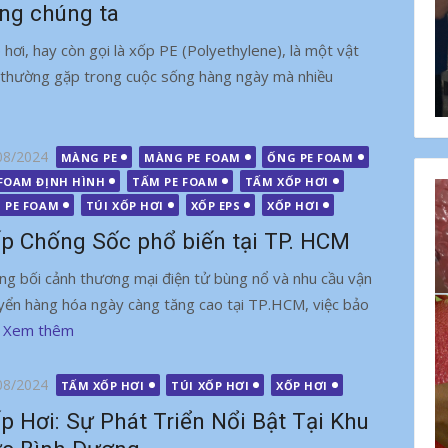
ng chúng ta
 hơi, hay còn gọi là xốp PE (Polyethylene), là một vật
u thường gặp trong cuộc sống hàng ngày mà nhiều
g
08/2024
MÀNG PE
MÀNG PE FOAM
ỐNG PE FOAM
 FOAM ĐỊNH HÌNH
TẤM PE FOAM
TẤM XỐP HƠI
I PE FOAM
TÚI XỐP HƠI
XỐP EPS
XỐP HƠI
p Chống Sốc phổ biến tại TP. HCM
ng bối cảnh thương mại điện tử bùng nổ và nhu cầu vận
yển hàng hóa ngày càng tăng cao tại TP.HCM, việc bảo
.
Xem thêm
g
08/2024
TẤM XỐP HƠI
TÚI XỐP HƠI
XỐP HƠI
p Hơi: Sự Phát Triển Nổi Bật Tại Khu