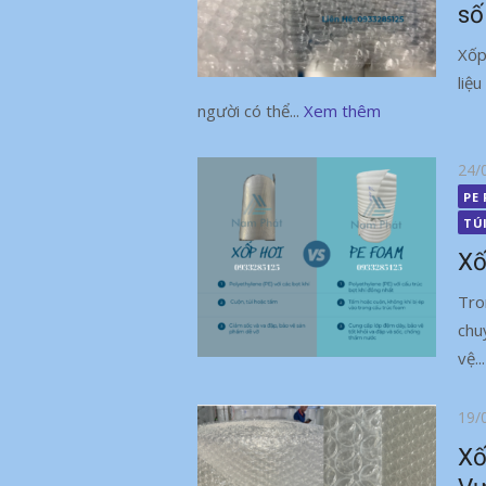
số
Xốp
liệ
người có thể...
Xem thêm
Đăn
24/
vào
PE
TÚ
Xố
Tro
chu
vệ..
Đăn
19/
vào
Xố