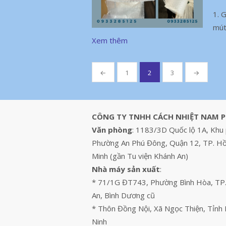
1. 
mút
Xem thêm
Phân
←
1
2
3
→
trang
bài
viết
CÔNG TY TNHH CÁCH NHIỆT NAM 
Văn phòng
: 1183/3D Quốc lộ 1A, Khu 
Phường An Phú Đông, Quận 12, TP. Hồ
Minh (gần Tu viện Khánh An)
Nhà máy sản xuất
:
* 71/1G ĐT743, Phường Bình Hòa, TP
An, Bình Dương cũ
* Thôn Đồng Nội, Xã Ngọc Thiện, Tỉnh
Ninh