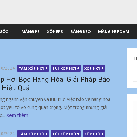
 SỐC
MÀNG PE
XỐP EPS
BĂNG KEO
MÀNG PE FOAM
T
g
10/2024
TẤM XỐP HƠI
TÚI XỐP HƠI
XỐP HƠI
p Hơi Bọc Hàng Hóa: Giải Pháp Bảo
 Hiệu Quả
ng ngành vận chuyển và lưu trữ, việc bảo vệ hàng hóa
một yếu tố vô cùng quan trọng. Một trong những giải
p...
Xem thêm
g
10/2024
TẤM XỐP HƠI
TÚI XỐP HƠI
XỐP HƠI