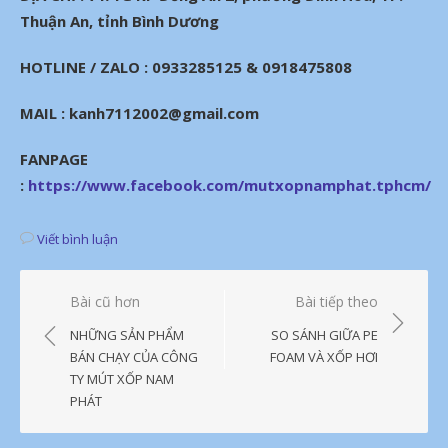
Thuận An, tỉnh Bình Dương
HOTLINE / ZALO : 0933285125 & 0918475808
MAIL : kanh7112002@gmail.com
FANPAGE
:
https://www.facebook.com/mutxopnamphat.tphcm/
Viết bình luận
Điều
Bài cũ hơn
Bài tiếp theo
hướng
NHỮNG SẢN PHẨM
SO SÁNH GIỮA PE
bài
BÁN CHẠY CỦA CÔNG
FOAM VÀ XỐP HƠI
TY MÚT XỐP NAM
viết
PHÁT