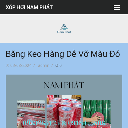
Chuyển
XỐP HƠI NAM PHÁT
tới
nội
dung
Băng Keo Hàng Dễ Vỡ Màu Đỏ
Đăng
Tác
03/08/2024
admin
0
vào
giả