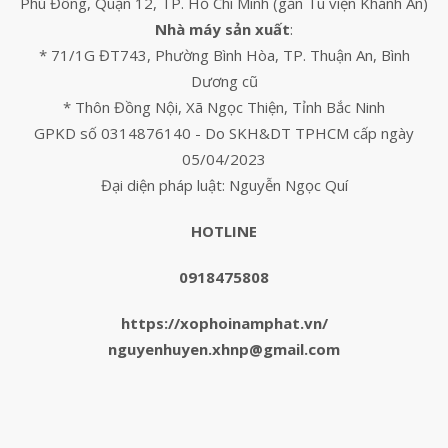
Phú Đông, Quận 12, TP. Hồ Chí Minh (gần Tu viện Khánh An)
Nhà máy sản xuất
:
* 71/1G ĐT743, Phường Bình Hòa, TP. Thuận An, Bình
Dương cũ
* Thôn Đồng Nội, Xã Ngọc Thiện, Tỉnh Bắc Ninh
GPKD số 0314876140 - Do SKH&DT TPHCM cấp ngày
05/04/2023
Đại diện pháp luật: Nguyễn Ngọc Quí
HOTLINE
0918475808
https://xophoinamphat.vn/
nguyenhuyen.xhnp@gmail.com