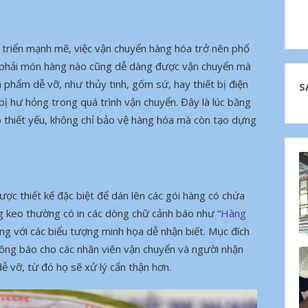
 triển mạnh mẽ, việc vận chuyển hàng hóa trở nên phổ
g phải món hàng nào cũng dễ dàng được vận chuyển mà
 phẩm dễ vỡ, như thủy tinh, gốm sứ, hay thiết bị điện
S
 bị hư hỏng trong quá trình vận chuyển. Đây là lúc băng
p thiết yếu, không chỉ bảo vệ hàng hóa mà còn tạo dựng
ược thiết kế đặc biệt để dán lên các gói hàng có chứa
 keo thường có in các dòng chữ cảnh báo như “
Hàng
cùng với các biểu tượng minh họa dễ nhận biết. Mục đích
hông báo cho các nhân viên vận chuyển và người nhận
ễ vỡ, từ đó họ sẽ xử lý cẩn thận hơn.