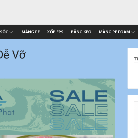
 SỐC
MÀNG PE
XỐP EPS
BĂNG KEO
MÀNG PE FOAM
Dễ Vỡ
T