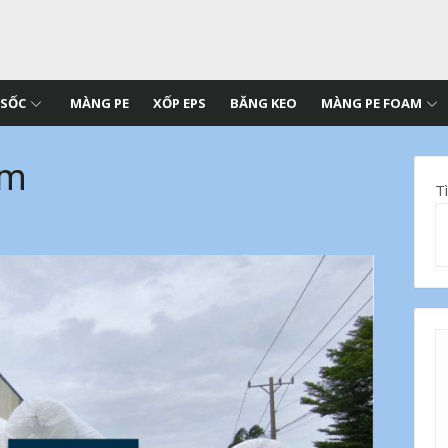
 SỐC
MÀNG PE
XỐP EPS
BĂNG KEO
MÀNG PE FOAM
am
T