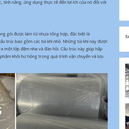
, tính năng, ứng dụng thực tế đến lợi ích của nó đối với
óng gói được làm từ nhựa tổng hợp, đặc biệt là
S
ấu trúc bao gồm các túi khí nhỏ. Những túi khí này được
a một lớp đệm nhẹ và đàn hồi. Cấu trúc này giúp hấp
 phẩm khỏi hư hỏng trong quá trình vận chuyển và lưu