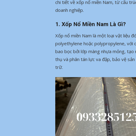
chi tiết về xốp nổ miền Nam, từ cấu trúc
doanh nghiệp.
1. Xốp Nổ Miền Nam Là Gì?
Xốp nổ miền Nam là một loại vật liệu đ
polyethylene hoặc polypropylene, với c
bao bọc bởi lớp màng nhựa mỏng, tạo r
thụ và phân tán lực va đập, bảo vệ sản
trữ.