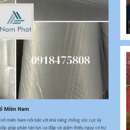
Nổ Miền Nam
 nổ miền Nam nổi bật với khả năng chống sốc cực kỳ
c xốp giúp phân tán lực va đập và giảm thiểu nguy cơ hư