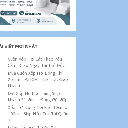
ÀI VIẾT MỚI NHẤT
Cuộn Xốp Hơi Cắt Theo Yêu
Cầu – Giao Ngay Tại Thủ Đức
Mua Cuộn Xốp Hơi Bóng Khí
25mm TP.HCM – Giá Tốt, Giao
Nhanh
Đặt Xốp Nổ Bọc Hàng Ship
Nhanh Sài Gòn – Đóng Gói Gấp
Xốp Hơi Đóng Gói Khổ 30cm x
100m – Ship Hỏa Tốc Tại Quận
9
Màng Xốp Hơi Giá Rẻ Tại