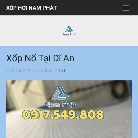
Chuyển
XỐP HƠI NAM PHÁT
tới
nội
dung
Xốp Nổ Tại Dĩ An
Đăng
Tác
11/06/2025
admin
0
vào
giả