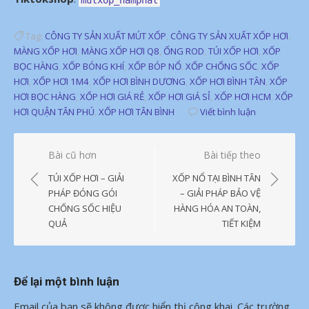
Tag:
CÔNG TY SẢN XUẤT MÚT XỐP
,
CÔNG TY SẢN XUẤT XỐP HƠI
,
MÀNG XỐP HƠI
,
MÀNG XỐP HƠI Q8
,
ỐNG ROD
,
TÚI XỐP HƠI
,
XỐP
BỌC HÀNG
,
XỐP BÓNG KHÍ
,
XỐP BÓP NỔ
,
XỐP CHỐNG SỐC
,
XỐP
HƠI
,
XỐP HƠI 1M4
,
XỐP HƠI BÌNH DƯƠNG
,
XỐP HƠI BÌNH TÂN
,
XỐP
HƠI BỌC HÀNG
,
XỐP HƠI GIÁ RẺ
,
XỐP HƠI GIÁ SỈ
,
XỐP HƠI HCM
,
XỐP
HƠI QUẬN TÂN PHÚ
,
XỐP HƠI TÂN BÌNH
Viết bình luận
Điều
Bài cũ hơn
Bài tiếp theo
hướng
TÚI XỐP HƠI – GIẢI
XỐP NỔ TẠI BÌNH TÂN
bài
PHÁP ĐÓNG GÓI
– GIẢI PHÁP BẢO VỆ
CHỐNG SỐC HIỆU
HÀNG HÓA AN TOÀN,
viết
QUẢ
TIẾT KIỆM
Để lại một bình luận
Email của bạn sẽ không được hiển thị công khai.
Các trường