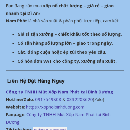
Bạn đang cần mua
xốp nổ chất lượng – giá rẻ – giao
nhanh tại Dĩ An
?
Nam Phát
là nhà sản xuất & phân phối trực tiếp, cam kết:
Giá sỉ tận xưởng – chiết khấu tốt theo số lượng.
Có sẵn hàng số lượng lớn – giao trong ngày.
Cắt, đóng cuộn hoặc ép túi theo yêu cầu.
Có hóa đơn VAT cho công ty, xưởng sản xuất.
Liên Hệ Đặt Hàng Ngay
Công ty TNHH Mút Xốp Nam Phát tại Bình Dương
Hotline/Zalo
:
0917549808
&
0332208620
(Zalo)
Website
:
https://xophoibinhduong.com
Fanpage
:
Công ty TNHH Mút Xốp Nam Phát tại Bình
Dương
Tiktokshop
:
mutxop_namphat