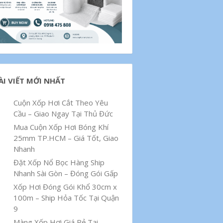
ÀI VIẾT MỚI NHẤT
Cuộn Xốp Hơi Cắt Theo Yêu
Cầu – Giao Ngay Tại Thủ Đức
Mua Cuộn Xốp Hơi Bóng Khí
25mm TP.HCM – Giá Tốt, Giao
Nhanh
Đặt Xốp Nổ Bọc Hàng Ship
Nhanh Sài Gòn – Đóng Gói Gấp
Xốp Hơi Đóng Gói Khổ 30cm x
100m – Ship Hỏa Tốc Tại Quận
9
Màng Xốp Hơi Giá Rẻ Tại