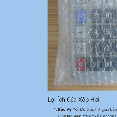
Lợi Ích Của Xốp Hơi
Bảo Vệ Tối Ưu
: Xốp hơi giúp bả
rung lắc, giúp giảm thiểu hư hỏng