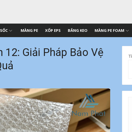
 SỐC
MÀNG PE
XỐP EPS
BĂNG KEO
MÀNG PE FOAM
n 12: Giải Pháp Bảo Vệ
T
Quả